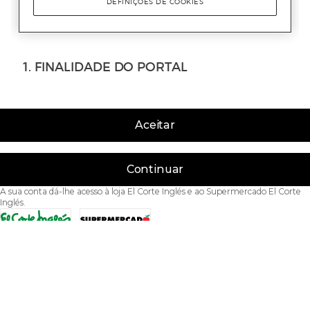
Aceitar
Continuar
A sua conta dá-lhe acesso à loja El Corte Inglés e ao Supermercado El Corte
Inglés.
Acessibilidade
Condições de Utilização
Política de privacidade
Política de cookies