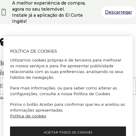
A melhor experiência de compra,
agora no seu telemóvel.
Descarregar
Instale já a aplicação do El Corte
Inglés!
POLÍTICA DE COOKIES
Utilizamos cookies próprias e de terceiros para melhorar
Insira o seu email para se registar ou
os nossos serviços e para lhe apresentar publicidade
iniciar sessão.
relacionada com as suas preferências, analisando os seus
hábitos de navegação.
E-mail
Para mais informações, ou para saber como alterar as
configurações, consulte a nossa Política de Cookies.
Ao continuar, aceitas as
Condições de utilização
do site
Prima o botão Aceitar para confirmar que leu e aceitou as
informações apresentadas.
Política de cookies
ACEITAR TODOS OS COOKIES