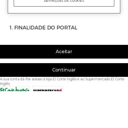
Aceitar
Continuar
A sua conta dá-lhe acesso à loja El Corte Inglés e ao Supermercado El Corte
Inglés.
Acessibilidade
Condições de Utilização
Política de privacidade
Política de cookies