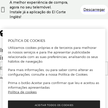
A melhor experiência de compra,
agora no seu telemóvel.
Descarregar
Instale já a aplicação do El Corte
Inglés!
POLÍTICA DE COOKIES
Utilizamos cookies próprias e de terceiros para melhorar
Insira o seu email para se registar ou
os nossos serviços e para lhe apresentar publicidade
iniciar sessão.
relacionada com as suas preferências, analisando os seus
hábitos de navegação.
E-mail
Para mais informações, ou para saber como alterar as
configurações, consulte a nossa Política de Cookies.
Ao continuar, aceitas as
Condições de utilização
do site
Prima o botão Aceitar para confirmar que leu e aceitou as
informações apresentadas.
Política de cookies
ACEITAR TODOS OS COOKIES