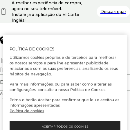
A melhor experiência de compra,
agora no seu telemóvel.
Descarregar
Instale já a aplicação do El Corte
Inglés!
POLÍTICA DE COOKIES
Utilizamos cookies próprias e de terceiros para melhorar
Insira o seu email para se registar ou
os nossos serviços e para lhe apresentar publicidade
iniciar sessão.
relacionada com as suas preferências, analisando os seus
hábitos de navegação.
E-mail
Para mais informações, ou para saber como alterar as
configurações, consulte a nossa Política de Cookies.
Ao continuar, aceitas as
Condições de utilização
do site
Prima o botão Aceitar para confirmar que leu e aceitou as
informações apresentadas.
Política de cookies
ACEITAR TODOS OS COOKIES