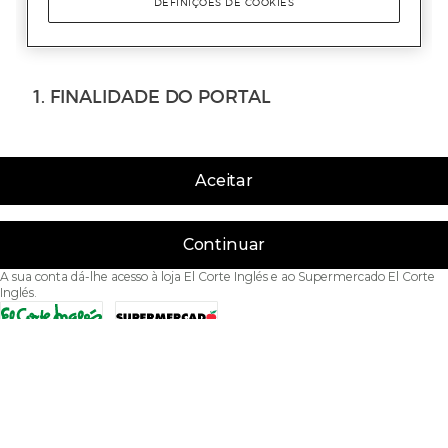
Aceitar
Continuar
A sua conta dá-lhe acesso à loja El Corte Inglés e ao Supermercado El Corte
Inglés.
Acessibilidade
Condições de Utilização
Política de privacidade
Política de cookies