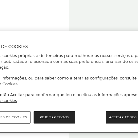
A DE COOKIES
s cookies próprias e de terceiros para melhorar os nossos serviços e p
r publicidade relacionada com as suas preferências, analisando os s
star ou
ação.
 informações, ou para saber como alterar as configurações, consulte
e Cookies.
otão Aceitar para confirmar que leu e aceitou as informações aprese
Para que
e cookies
quer que e
ÕES DE COOKIES
REJEITAR TODOS
ACEITAR TODOS 
rcado El Corte Inglés.
Leia o código Q