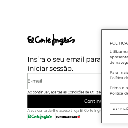
POLÍTIC
Utilizamo
apresenta
Insira o seu email para se regi
de naveg
iniciar sessão.
Para mais
Política d
E-mail
Prima o b
Ao continuar, aceitas as
Condições de utilização
do site
Política d
Continuar
DEFINIÇ
A sua conta dá-lhe acesso à loja El Corte Inglés e ao Superme