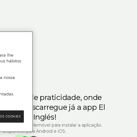
ara lhe
eus hábitos
 a nossa
ntadas.
m gosta de praticidade, onde
steja.
Descarregue já a app El
Corte Inglés!
OS COOKIES
R com o seu telemóvel para instalar a aplicação.
Disponível para Android e iOS.