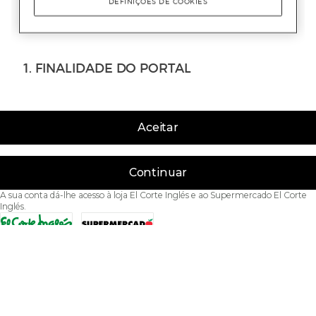
Aceitar
Continuar
A sua conta dá-lhe acesso à loja El Corte Inglés e ao Supermercado El Corte
Inglés.
Acessibilidade
Condições de Utilização
Política de privacidade
Política de cookies