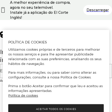
A melhor experiência de compra,
agora no seu telemóvel.
Descarregar
Instale já a aplicação do El Corte
Inglés!
POLÍTICA DE COOKIES
Utilizamos cookies próprias e de terceiros para melhorar
Insira o seu email para se registar ou
os nossos serviços e para lhe apresentar publicidade
iniciar sessão.
relacionada com as suas preferências, analisando os seus
hábitos de navegação.
E-mail
Para mais informações, ou para saber como alterar as
configurações, consulte a nossa Política de Cookies.
Ao continuar, aceitas as
Condições de utilização
do site
Prima o botão Aceitar para confirmar que leu e aceitou as
informações apresentadas.
Política de cookies
ACEITAR TODOS OS COOKIES