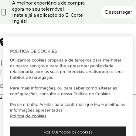
A melhor experiência de compra,
agora no seu telemóvel.
Descarregar
Instale já a aplicação do El Corte
Inglés!
POLÍTICA DE COOKIES
Utilizamos cookies próprias e de terceiros para melhorar
Insira o seu email para se registar ou
os nossos serviços e para lhe apresentar publicidade
iniciar sessão.
relacionada com as suas preferências, analisando os seus
hábitos de navegação.
E-mail
Para mais informações, ou para saber como alterar as
configurações, consulte a nossa Política de Cookies.
Ao continuar, aceitas as
Condições de utilização
do site
Prima o botão Aceitar para confirmar que leu e aceitou as
informações apresentadas.
Política de cookies
ACEITAR TODOS OS COOKIES