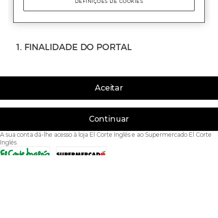
Aceitar
Continuar
A sua conta dá-lhe acesso à loja El Corte Inglés e ao Supermercado El Corte
Inglés.
Acessibilidade
Condições de Utilização
Política de privacidade
Política de cookies