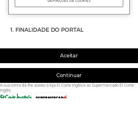
Aceitar
Continuar
A sua conta dá-lhe acesso à loja El Corte Inglés e ao Supermercado El Corte
Inglés.
Acessibilidade
Condições de Utilização
Política de privacidade
Política de cookies