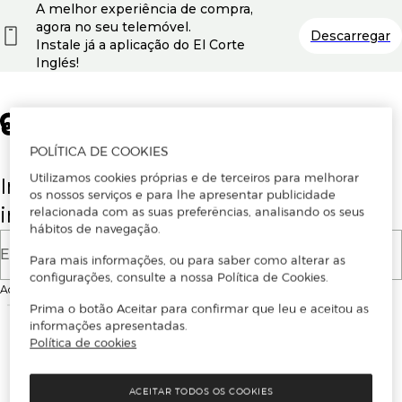
A melhor experiência de compra,
agora no seu telemóvel.
Descarregar
Instale já a aplicação do El Corte
Inglés!
POLÍTICA DE COOKIES
Utilizamos cookies próprias e de terceiros para melhorar
Insira o seu email para se registar ou
os nossos serviços e para lhe apresentar publicidade
iniciar sessão.
relacionada com as suas preferências, analisando os seus
hábitos de navegação.
E-mail
Para mais informações, ou para saber como alterar as
configurações, consulte a nossa Política de Cookies.
Ao continuar, aceitas as
Condições de utilização
do site
Prima o botão Aceitar para confirmar que leu e aceitou as
informações apresentadas.
Política de cookies
ACEITAR TODOS OS COOKIES