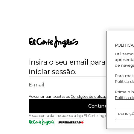
POLÍTIC
Utilizamo
apresenta
Insira o seu email para se regi
de naveg
iniciar sessão.
Para mais
Política d
E-mail
Prima o b
Ao continuar, aceitas as
Condições de utilização
do site
Política d
Continuar
DEFINIÇ
A sua conta dá-lhe acesso à loja El Corte Inglés e ao Superme