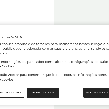
A DE COOKIES
s cookies próprias e de terceiros para melhorar os nossos serviços e p
r publicidade relacionada com as suas preferências, analisando os s
star ou
ação.
 informações, ou para saber como alterar as configurações, consulte
e Cookies.
otão Aceitar para confirmar que leu e aceitou as informações aprese
Para que
e cookies
quer que e
ÕES DE COOKIES
REJEITAR TODOS
ACEITAR TODOS 
rcado El Corte Inglés.
Leia o código Q