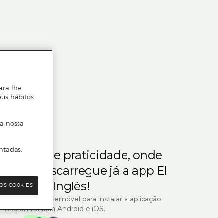
ara lhe
eus hábitos
 a nossa
ntadas.
m gosta de praticidade, onde
steja.
Descarregue já a app El
Corte Inglés!
OS COOKIES
R com o seu telemóvel para instalar a aplicação.
Disponível para Android e iOS.