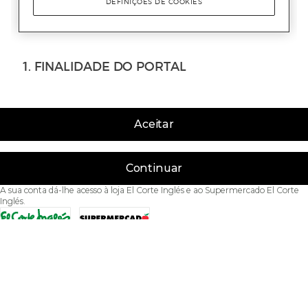
Aceitar
Continuar
A sua conta dá-lhe acesso à loja El Corte Inglés e ao Supermercado El Corte
Inglés.
Acessibilidade
Condições de Utilização
Política de privacidade
Política de cookies