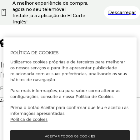
A melhor experiência de compra,
agora no seu telemóvel.
Descarregar
Instale já a aplicação do El Corte
Inglés!
POLÍTICA DE COOKIES
Utilizamos cookies próprias e de terceiros para melhorar
Insira o seu email para se registar ou
os nossos serviços e para lhe apresentar publicidade
iniciar sessão.
relacionada com as suas preferências, analisando os seus
hábitos de navegação.
E-mail
Para mais informações, ou para saber como alterar as
configurações, consulte a nossa Política de Cookies.
Ao continuar, aceitas as
Condições de utilização
do site
Prima o botão Aceitar para confirmar que leu e aceitou as
informações apresentadas.
Política de cookies
ACEITAR TODOS OS COOKIES