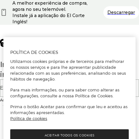
A melhor experiência de compra,
agora no seu telemóvel.
Descarregar
Instale já a aplicação do El Corte
Inglés!
POLÍTICA DE COOKIES
Utilizamos cookies próprias e de terceiros para melhorar
Insira o seu email para se registar ou
os nossos serviços e para lhe apresentar publicidade
iniciar sessão.
relacionada com as suas preferências, analisando os seus
hábitos de navegação.
E-mail
Para mais informações, ou para saber como alterar as
configurações, consulte a nossa Política de Cookies.
Ao continuar, aceitas as
Condições de utilização
do site
Prima o botão Aceitar para confirmar que leu e aceitou as
informações apresentadas.
Política de cookies
ACEITAR TODOS OS COOKIES