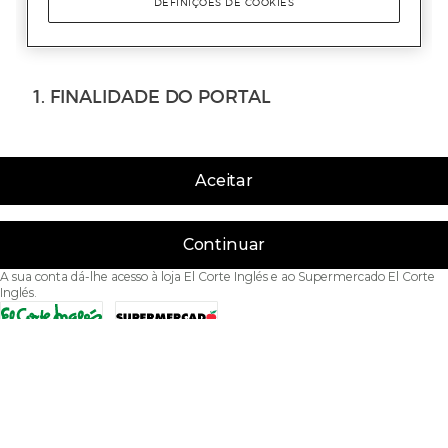
Aceitar
Continuar
A sua conta dá-lhe acesso à loja El Corte Inglés e ao Supermercado El Corte
Inglés.
Acessibilidade
Condições de Utilização
Política de privacidade
Política de cookies