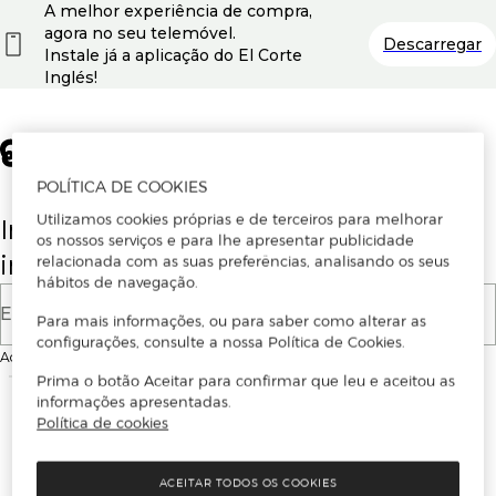
A melhor experiência de compra,
agora no seu telemóvel.
Descarregar
Instale já a aplicação do El Corte
Inglés!
POLÍTICA DE COOKIES
Utilizamos cookies próprias e de terceiros para melhorar
Insira o seu email para se registar ou
os nossos serviços e para lhe apresentar publicidade
iniciar sessão.
relacionada com as suas preferências, analisando os seus
hábitos de navegação.
E-mail
Para mais informações, ou para saber como alterar as
configurações, consulte a nossa Política de Cookies.
Ao continuar, aceitas as
Condições de utilização
do site
Prima o botão Aceitar para confirmar que leu e aceitou as
informações apresentadas.
Política de cookies
ACEITAR TODOS OS COOKIES