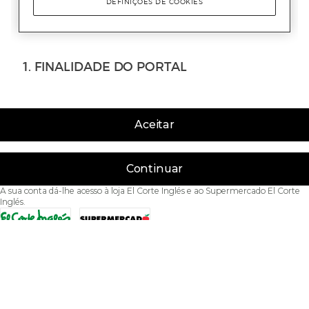
Aceitar
Continuar
A sua conta dá-lhe acesso à loja El Corte Inglés e ao Supermercado El Corte
Inglés.
Acessibilidade
Condições de Utilização
Política de privacidade
Política de cookies