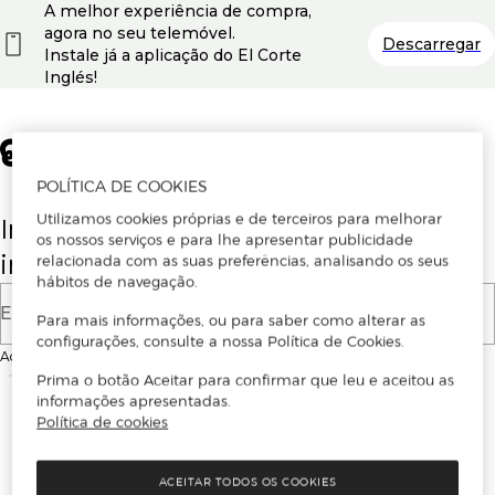
A melhor experiência de compra,
agora no seu telemóvel.
Descarregar
Instale já a aplicação do El Corte
Inglés!
POLÍTICA DE COOKIES
Utilizamos cookies próprias e de terceiros para melhorar
Insira o seu email para se registar ou
os nossos serviços e para lhe apresentar publicidade
iniciar sessão.
relacionada com as suas preferências, analisando os seus
hábitos de navegação.
E-mail
Para mais informações, ou para saber como alterar as
configurações, consulte a nossa Política de Cookies.
Ao continuar, aceitas as
Condições de utilização
do site
Prima o botão Aceitar para confirmar que leu e aceitou as
informações apresentadas.
Política de cookies
ACEITAR TODOS OS COOKIES