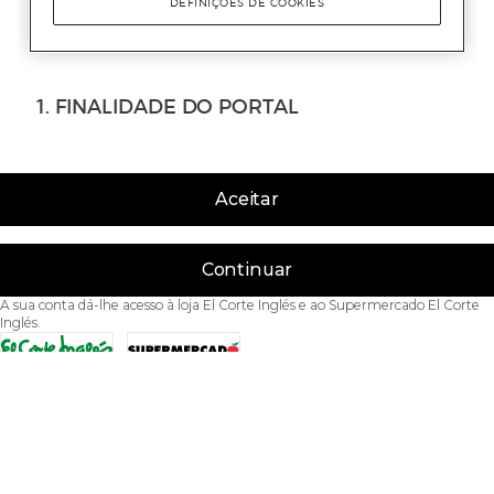
Aceitar
Continuar
A sua conta dá-lhe acesso à loja El Corte Inglés e ao Supermercado El Corte
Inglés.
Acessibilidade
Condições de Utilização
Política de privacidade
Política de cookies