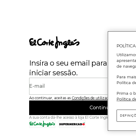
POLÍTIC
Utilizamo
apresenta
Insira o seu email para se regi
de naveg
iniciar sessão.
Para mais
Política d
E-mail
Prima o b
Ao continuar, aceitas as
Condições de utilização
do site
Política d
Continuar
DEFINIÇ
A sua conta dá-lhe acesso à loja El Corte Inglés e ao Superme