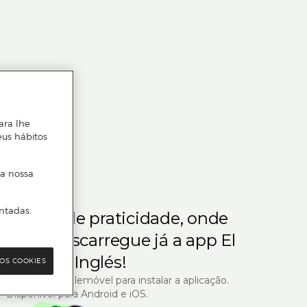
ara lhe
eus hábitos
 a nossa
ntadas.
m gosta de praticidade, onde
steja.
Descarregue já a app El
Corte Inglés!
OS COOKIES
R com o seu telemóvel para instalar a aplicação.
Disponível para Android e iOS.