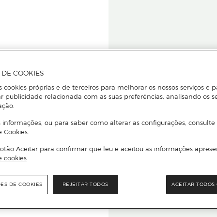
A DE COOKIES
s cookies próprias e de terceiros para melhorar os nossos serviços e p
r publicidade relacionada com as suas preferências, analisando os s
star ou
ação.
 informações, ou para saber como alterar as configurações, consulte
e Cookies.
otão Aceitar para confirmar que leu e aceitou as informações aprese
Para que
e cookies
quer que e
ÕES DE COOKIES
REJEITAR TODOS
ACEITAR TODOS 
rcado El Corte Inglés.
Leia o código Q