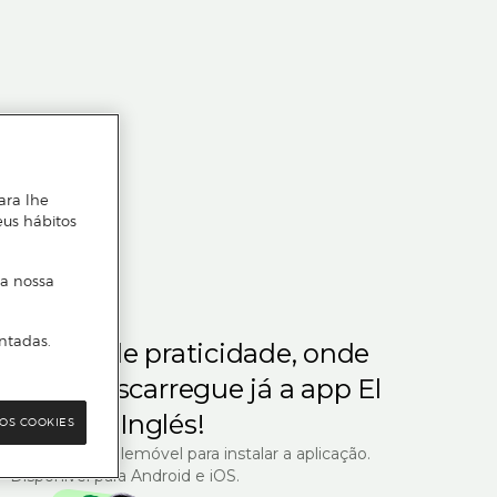
ara lhe
eus hábitos
 a nossa
ntadas.
m gosta de praticidade, onde
steja.
Descarregue já a app El
Corte Inglés!
OS COOKIES
R com o seu telemóvel para instalar a aplicação.
Disponível para Android e iOS.