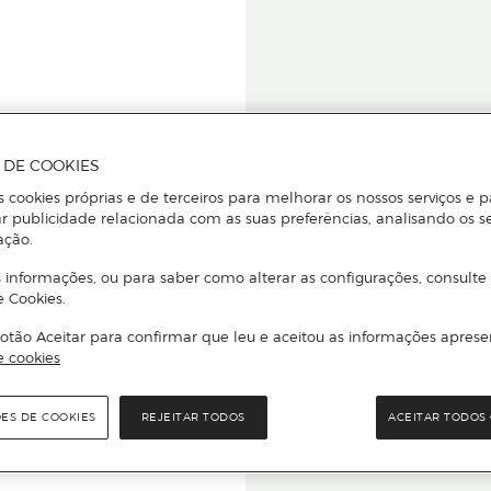
A DE COOKIES
s cookies próprias e de terceiros para melhorar os nossos serviços e p
r publicidade relacionada com as suas preferências, analisando os s
star ou
ação.
 informações, ou para saber como alterar as configurações, consulte
e Cookies.
otão Aceitar para confirmar que leu e aceitou as informações aprese
Para que
e cookies
quer que e
ÕES DE COOKIES
REJEITAR TODOS
ACEITAR TODOS 
rcado El Corte Inglés.
Leia o código Q