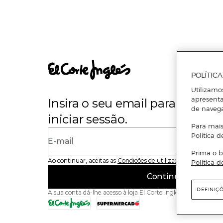
POLÍTIC
Utilizamo
apresenta
Insira o seu email para se regi
de naveg
iniciar sessão.
Para mais
Política d
E-mail
Prima o b
Ao continuar, aceitas as
Condições de utilização
do site
Política d
Continuar
DEFINIÇ
A sua conta dá-lhe acesso à loja El Corte Inglés e ao Superme