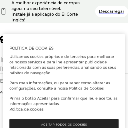
A melhor experiência de compra,
agora no seu telemóvel.
Descarregar
Instale já a aplicação do El Corte
Inglés!
POLÍTICA DE COOKIES
Utilizamos cookies próprias e de terceiros para melhorar
Insira o seu email para se registar ou
os nossos serviços e para lhe apresentar publicidade
iniciar sessão.
relacionada com as suas preferências, analisando os seus
hábitos de navegação.
E-mail
Para mais informações, ou para saber como alterar as
configurações, consulte a nossa Política de Cookies.
Ao continuar, aceitas as
Condições de utilização
do site
Prima o botão Aceitar para confirmar que leu e aceitou as
informações apresentadas.
Política de cookies
ACEITAR TODOS OS COOKIES