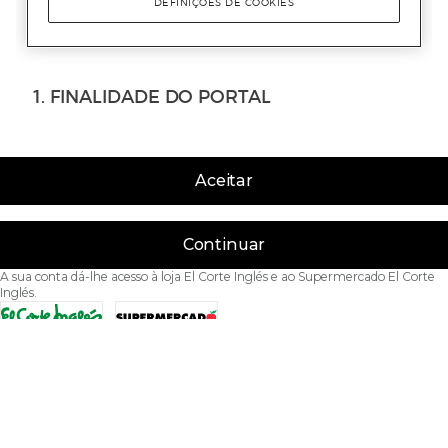
Aceitar
Continuar
A sua conta dá-lhe acesso à loja El Corte Inglés e ao Supermercado El Corte
Inglés.
Acessibilidade
Condições de Utilização
Política de privacidade
Política de cookies