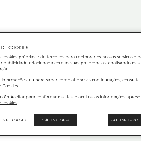
A DE COOKIES
s cookies próprias e de terceiros para melhorar os nossos serviços e p
r publicidade relacionada com as suas preferências, analisando os s
star ou
ação.
 informações, ou para saber como alterar as configurações, consulte
e Cookies.
otão Aceitar para confirmar que leu e aceitou as informações aprese
Para que
e cookies
quer que e
ÕES DE COOKIES
REJEITAR TODOS
ACEITAR TODOS 
rcado El Corte Inglés.
Leia o código Q