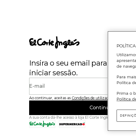
POLÍTIC
Utilizamo
apresenta
Insira o seu email para se regi
de naveg
iniciar sessão.
Para mais
Política d
E-mail
Prima o b
Ao continuar, aceitas as
Condições de utilização
do site
Política d
Continuar
DEFINIÇ
A sua conta dá-lhe acesso à loja El Corte Inglés e ao Superme