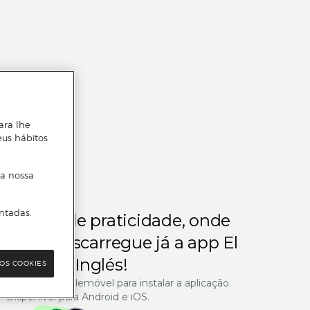
ara lhe
eus hábitos
 a nossa
ntadas.
m gosta de praticidade, onde
steja.
Descarregue já a app El
Corte Inglés!
OS COOKIES
R com o seu telemóvel para instalar a aplicação.
Disponível para Android e iOS.