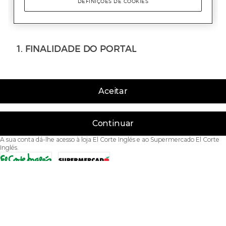
Aceitar
Continuar
A sua conta dá-lhe acesso à loja El Corte Inglés e ao Supermercado El Corte
Inglés.
Acessibilidade
Condições de Utilização
Política de privacidade
Política de cookies