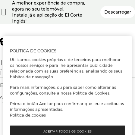
A melhor experiência de compra,
agora no seu telemóvel.
Descarregar
Instale já a aplicação do El Corte
Inglés!
POLÍTICA DE COOKIES
Utilizamos cookies próprias e de terceiros para melhorar
Insira o seu email para se registar ou
os nossos serviços e para lhe apresentar publicidade
iniciar sessão.
relacionada com as suas preferências, analisando os seus
hábitos de navegação.
E-mail
Para mais informações, ou para saber como alterar as
configurações, consulte a nossa Política de Cookies.
Ao continuar, aceitas as
Condições de utilização
do site
Prima o botão Aceitar para confirmar que leu e aceitou as
informações apresentadas.
Política de cookies
ACEITAR TODOS OS COOKIES