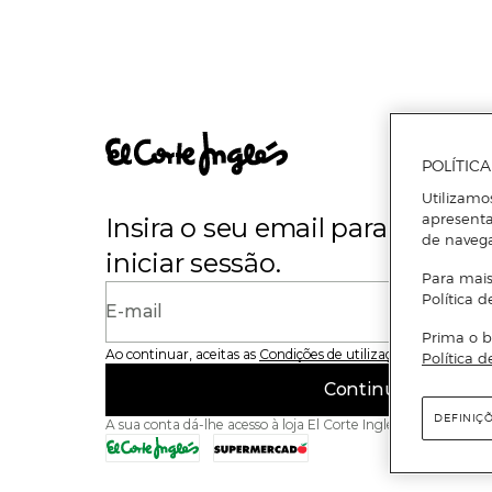
POLÍTIC
Utilizamo
apresenta
Insira o seu email para se regi
de naveg
iniciar sessão.
Para mais
Política d
E-mail
Prima o b
Ao continuar, aceitas as
Condições de utilização
do site
Política d
Continuar
DEFINIÇ
A sua conta dá-lhe acesso à loja El Corte Inglés e ao Superme