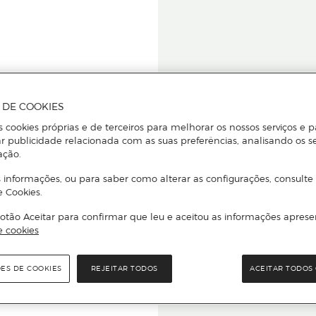
A DE COOKIES
s cookies próprias e de terceiros para melhorar os nossos serviços e p
r publicidade relacionada com as suas preferências, analisando os s
star ou
ação.
 informações, ou para saber como alterar as configurações, consulte
e Cookies.
otão Aceitar para confirmar que leu e aceitou as informações aprese
Para que
e cookies
quer que e
ÕES DE COOKIES
REJEITAR TODOS
ACEITAR TODOS 
rcado El Corte Inglés.
Leia o código Q