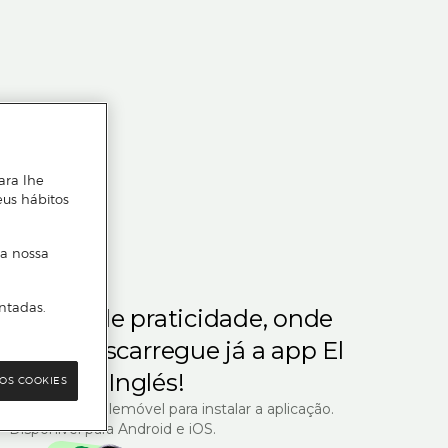
ara lhe
eus hábitos
 a nossa
ntadas.
m gosta de praticidade, onde
steja.
Descarregue já a app El
Corte Inglés!
OS COOKIES
R com o seu telemóvel para instalar a aplicação.
Disponível para Android e iOS.