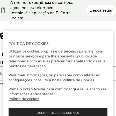
A melhor experiência de compra,
agora no seu telemóvel.
Descarregar
Instale já a aplicação do El Corte
Inglés!
POLÍTICA DE COOKIES
Utilizamos cookies próprias e de terceiros para melhorar
Insira o seu email para se registar ou
os nossos serviços e para lhe apresentar publicidade
iniciar sessão.
relacionada com as suas preferências, analisando os seus
hábitos de navegação.
E-mail
Para mais informações, ou para saber como alterar as
configurações, consulte a nossa Política de Cookies.
Ao continuar, aceitas as
Condições de utilização
do site
Prima o botão Aceitar para confirmar que leu e aceitou as
informações apresentadas.
Política de cookies
ACEITAR TODOS OS COOKIES