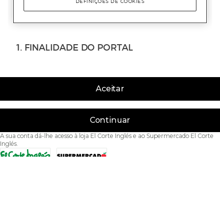
Aceitar
Continuar
A sua conta dá-lhe acesso à loja El Corte Inglés e ao Supermercado El Corte
Inglés.
Acessibilidade
Condições de Utilização
Política de privacidade
Política de cookies