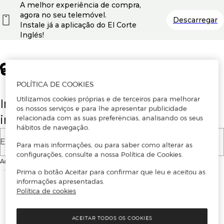
A melhor experiência de compra,
agora no seu telemóvel.
Descarregar
Instale já a aplicação do El Corte
Inglés!
POLÍTICA DE COOKIES
Utilizamos cookies próprias e de terceiros para melhorar
Insira o seu email para se registar ou
os nossos serviços e para lhe apresentar publicidade
iniciar sessão.
relacionada com as suas preferências, analisando os seus
hábitos de navegação.
E-mail
Para mais informações, ou para saber como alterar as
configurações, consulte a nossa Política de Cookies.
Ao continuar, aceitas as
Condições de utilização
do site
Prima o botão Aceitar para confirmar que leu e aceitou as
informações apresentadas.
Política de cookies
ACEITAR TODOS OS COOKIES