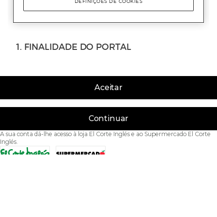
Aceitar
Continuar
A sua conta dá-lhe acesso à loja El Corte Inglés e ao Supermercado El Corte
Inglés.
Acessibilidade
Condições de Utilização
Política de privacidade
Política de cookies