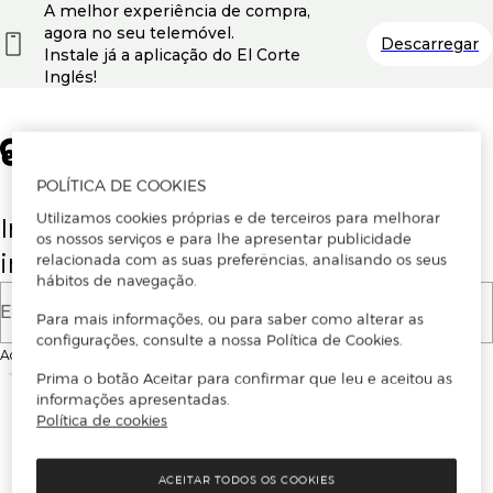
A melhor experiência de compra,
agora no seu telemóvel.
Descarregar
Instale já a aplicação do El Corte
Inglés!
POLÍTICA DE COOKIES
Utilizamos cookies próprias e de terceiros para melhorar
Insira o seu email para se registar ou
os nossos serviços e para lhe apresentar publicidade
iniciar sessão.
relacionada com as suas preferências, analisando os seus
hábitos de navegação.
E-mail
Para mais informações, ou para saber como alterar as
configurações, consulte a nossa Política de Cookies.
Ao continuar, aceitas as
Condições de utilização
do site
Prima o botão Aceitar para confirmar que leu e aceitou as
informações apresentadas.
Política de cookies
ACEITAR TODOS OS COOKIES