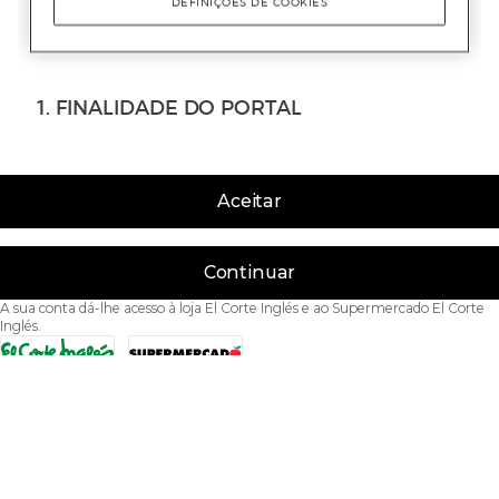
Aceitar
Continuar
A sua conta dá-lhe acesso à loja El Corte Inglés e ao Supermercado El Corte
Inglés.
Acessibilidade
Condições de Utilização
Política de privacidade
Política de cookies