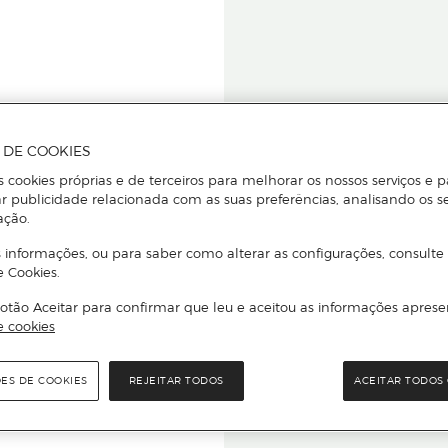
A DE COOKIES
s cookies próprias e de terceiros para melhorar os nossos serviços e p
r publicidade relacionada com as suas preferências, analisando os s
star ou
ação.
 informações, ou para saber como alterar as configurações, consulte
e Cookies.
otão Aceitar para confirmar que leu e aceitou as informações aprese
Para que
e cookies
quer que e
ÕES DE COOKIES
REJEITAR TODOS
ACEITAR TODOS 
rcado El Corte Inglés.
Leia o código Q