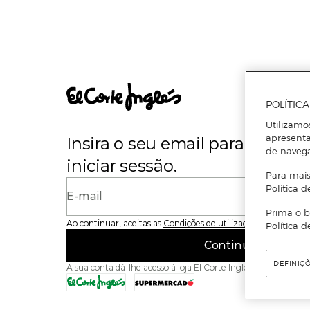
POLÍTIC
Utilizamo
apresenta
Insira o seu email para se regi
de naveg
iniciar sessão.
Para mais
Política d
E-mail
Prima o b
Ao continuar, aceitas as
Condições de utilização
do site
Política d
Continuar
DEFINIÇ
A sua conta dá-lhe acesso à loja El Corte Inglés e ao Superme