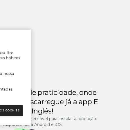
ara lhe
eus hábitos
 a nossa
ntadas.
m gosta de praticidade, onde
steja.
Descarregue já a app El
Corte Inglés!
OS COOKIES
R com o seu telemóvel para instalar a aplicação.
Disponível para Android e iOS.