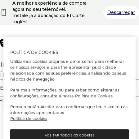
A melhor experiência de compra,
agora no seu telemóvel.
Descarregar
Instale já a aplicação do El Corte
Inglés!
POLÍTICA DE COOKIES
Utilizamos cookies próprias e de terceiros para melhorar
Insira o seu email para se registar ou
os nossos serviços e para lhe apresentar publicidade
iniciar sessão.
relacionada com as suas preferências, analisando os seus
hábitos de navegação.
E-mail
Para mais informações, ou para saber como alterar as
configurações, consulte a nossa Política de Cookies.
Ao continuar, aceitas as
Condições de utilização
do site
Prima o botão Aceitar para confirmar que leu e aceitou as
informações apresentadas.
Política de cookies
ACEITAR TODOS OS COOKIES