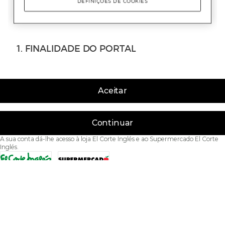
Aceitar
Continuar
A sua conta dá-lhe acesso à loja El Corte Inglés e ao Supermercado El Corte
Inglés.
Acessibilidade
Condições de Utilização
Política de privacidade
Política de cookies