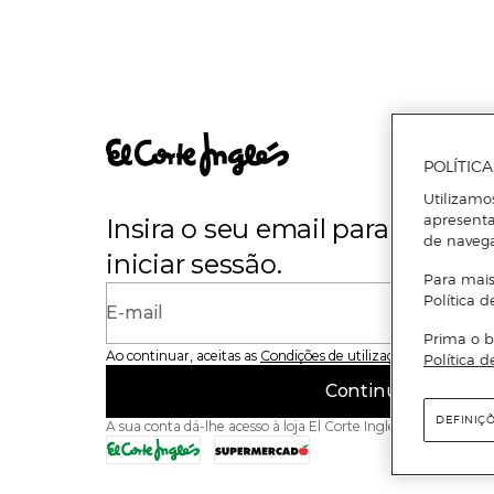
POLÍTIC
Utilizamo
apresenta
Insira o seu email para se regi
de naveg
iniciar sessão.
Para mais
Política d
E-mail
Prima o b
Ao continuar, aceitas as
Condições de utilização
do site
Política d
Continuar
DEFINIÇ
A sua conta dá-lhe acesso à loja El Corte Inglés e ao Superme