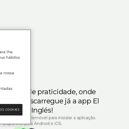
ara lhe
eus hábitos
 a nossa
ntadas.
m gosta de praticidade, onde
steja.
Descarregue já a app El
Corte Inglés!
OS COOKIES
R com o seu telemóvel para instalar a aplicação.
Disponível para Android e iOS.