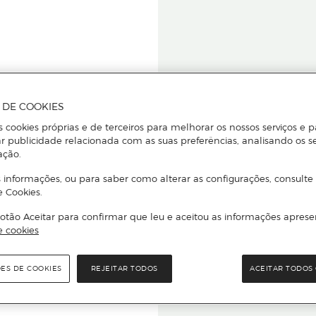
A DE COOKIES
s cookies próprias e de terceiros para melhorar os nossos serviços e p
r publicidade relacionada com as suas preferências, analisando os s
star ou
ação.
 informações, ou para saber como alterar as configurações, consulte
e Cookies.
otão Aceitar para confirmar que leu e aceitou as informações aprese
Para que
e cookies
quer que e
ÕES DE COOKIES
REJEITAR TODOS
ACEITAR TODOS 
rcado El Corte Inglés.
Leia o código Q