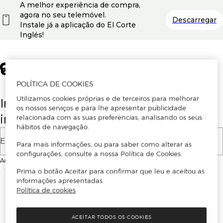
A melhor experiência de compra,
agora no seu telemóvel.
Descarregar
Instale já a aplicação do El Corte
Inglés!
POLÍTICA DE COOKIES
Utilizamos cookies próprias e de terceiros para melhorar
Insira o seu email para se registar ou
os nossos serviços e para lhe apresentar publicidade
iniciar sessão.
relacionada com as suas preferências, analisando os seus
hábitos de navegação.
E-mail
Para mais informações, ou para saber como alterar as
configurações, consulte a nossa Política de Cookies.
Ao continuar, aceitas as
Condições de utilização
do site
Prima o botão Aceitar para confirmar que leu e aceitou as
informações apresentadas.
Política de cookies
ACEITAR TODOS OS COOKIES