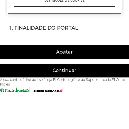
Aceitar
Continuar
A sua conta dá-lhe acesso à loja El Corte Inglés e ao Supermercado El Corte
Inglés.
Acessibilidade
Condições de Utilização
Política de privacidade
Política de cookies