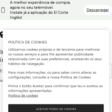
A melhor experiência de compra,
agora no seu telemóvel.
Descarregar
Instale já a aplicação do El Corte
Inglés!
POLÍTICA DE COOKIES
Utilizamos cookies próprias e de terceiros para melhorar
Insira o seu email para se registar ou
os nossos serviços e para lhe apresentar publicidade
iniciar sessão.
relacionada com as suas preferências, analisando os seus
hábitos de navegação.
E-mail
Para mais informações, ou para saber como alterar as
configurações, consulte a nossa Política de Cookies.
Ao continuar, aceitas as
Condições de utilização
do site
Prima o botão Aceitar para confirmar que leu e aceitou as
informações apresentadas.
Política de cookies
ACEITAR TODOS OS COOKIES