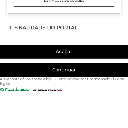
Aceitar
Continuar
A sua conta dá-lhe acesso à loja El Corte Inglés e ao Supermercado El Corte
Inglés.
Acessibilidade
Condições de Utilização
Política de privacidade
Política de cookies