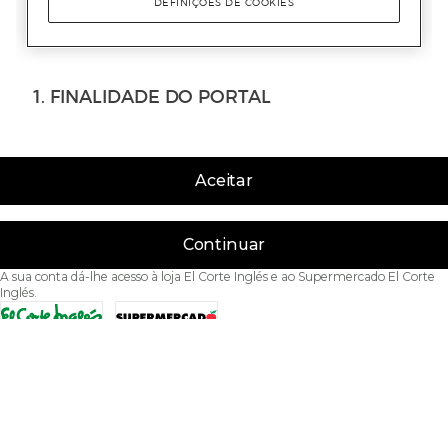
Aceitar
Continuar
A sua conta dá-lhe acesso à loja El Corte Inglés e ao Supermercado El Corte
Inglés.
Acessibilidade
Condições de Utilização
Política de privacidade
Política de cookies