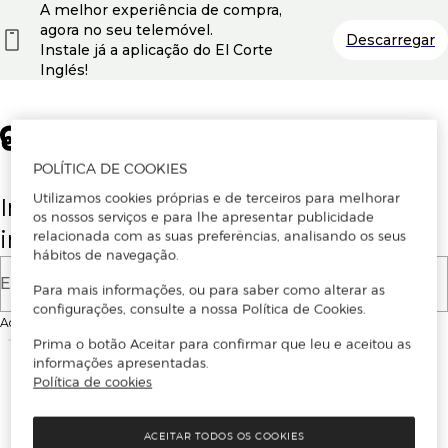
A melhor experiência de compra,
agora no seu telemóvel.
Descarregar
Instale já a aplicação do El Corte
Inglés!
POLÍTICA DE COOKIES
Utilizamos cookies próprias e de terceiros para melhorar
Insira o seu email para se registar ou
os nossos serviços e para lhe apresentar publicidade
iniciar sessão.
relacionada com as suas preferências, analisando os seus
hábitos de navegação.
E-mail
Para mais informações, ou para saber como alterar as
configurações, consulte a nossa Política de Cookies.
Ao continuar, aceitas as
Condições de utilização
do site
Prima o botão Aceitar para confirmar que leu e aceitou as
informações apresentadas.
Política de cookies
ACEITAR TODOS OS COOKIES