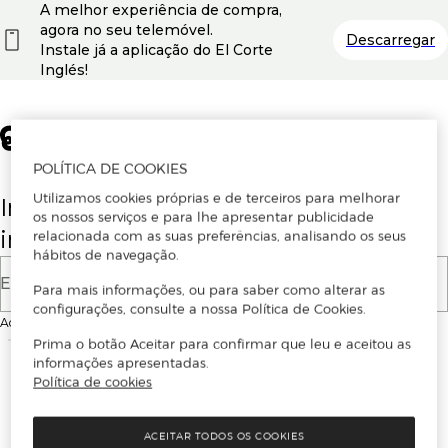
A melhor experiência de compra,
agora no seu telemóvel.
Descarregar
Instale já a aplicação do El Corte
Inglés!
POLÍTICA DE COOKIES
Utilizamos cookies próprias e de terceiros para melhorar
Insira o seu email para se registar ou
os nossos serviços e para lhe apresentar publicidade
iniciar sessão.
relacionada com as suas preferências, analisando os seus
hábitos de navegação.
E-mail
Para mais informações, ou para saber como alterar as
configurações, consulte a nossa Política de Cookies.
Ao continuar, aceitas as
Condições de utilização
do site
Prima o botão Aceitar para confirmar que leu e aceitou as
informações apresentadas.
Política de cookies
ACEITAR TODOS OS COOKIES