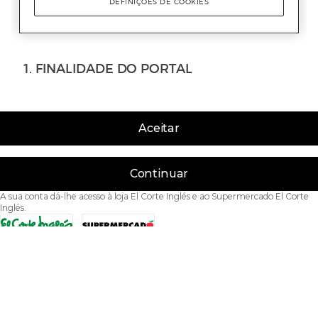
Aceitar
Continuar
A sua conta dá-lhe acesso à loja El Corte Inglés e ao Supermercado El Corte
Inglés.
Acessibilidade
Condições de Utilização
Política de privacidade
Política de cookies