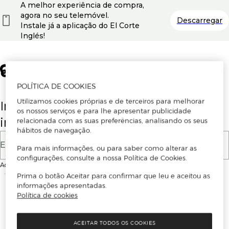
A melhor experiência de compra,
agora no seu telemóvel.
Descarregar
Instale já a aplicação do El Corte
Inglés!
POLÍTICA DE COOKIES
Utilizamos cookies próprias e de terceiros para melhorar
Insira o seu email para se registar ou
os nossos serviços e para lhe apresentar publicidade
iniciar sessão.
relacionada com as suas preferências, analisando os seus
hábitos de navegação.
E-mail
Para mais informações, ou para saber como alterar as
configurações, consulte a nossa Política de Cookies.
Ao continuar, aceitas as
Condições de utilização
do site
Prima o botão Aceitar para confirmar que leu e aceitou as
informações apresentadas.
Política de cookies
ACEITAR TODOS OS COOKIES