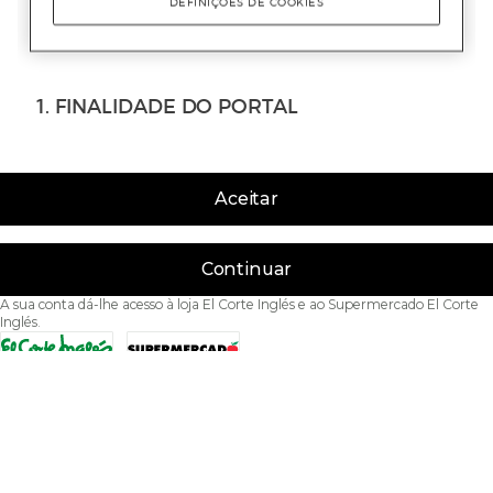
Aceitar
Continuar
A sua conta dá-lhe acesso à loja El Corte Inglés e ao Supermercado El Corte
Inglés.
Acessibilidade
Condições de Utilização
Política de privacidade
Política de cookies