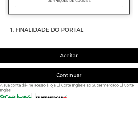
Aceitar
Continuar
A sua conta dá-lhe acesso à loja El Corte Inglés e ao Supermercado El Corte
Inglés.
Acessibilidade
Condições de Utilização
Política de privacidade
Política de cookies