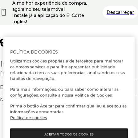
A melhor experiência de compra,
agora no seu telemóvel.
Descarregar
Instale já a aplicação do El Corte
Inglés!
POLÍTICA DE COOKIES
Utilizamos cookies próprias e de terceiros para melhorar
Insira o seu email para se registar ou
os nossos serviços e para lhe apresentar publicidade
iniciar sessão.
relacionada com as suas preferências, analisando os seus
hábitos de navegação.
E-mail
Para mais informações, ou para saber como alterar as
configurações, consulte a nossa Política de Cookies.
Ao continuar, aceitas as
Condições de utilização
do site
Prima o botão Aceitar para confirmar que leu e aceitou as
informações apresentadas.
Política de cookies
ACEITAR TODOS OS COOKIES