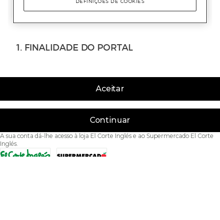
Aceitar
Continuar
A sua conta dá-lhe acesso à loja El Corte Inglés e ao Supermercado El Corte
Inglés.
Acessibilidade
Condições de Utilização
Política de privacidade
Política de cookies