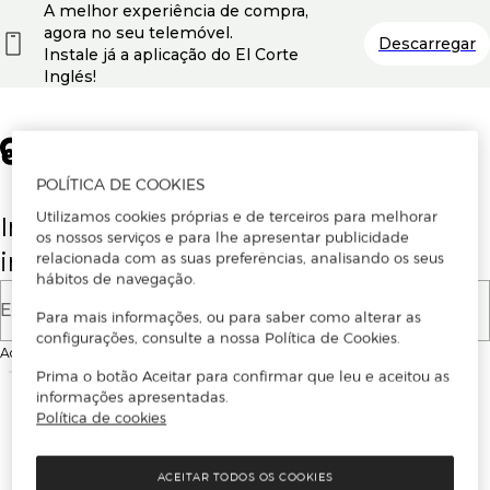
A melhor experiência de compra,
agora no seu telemóvel.
Descarregar
Instale já a aplicação do El Corte
Inglés!
POLÍTICA DE COOKIES
Utilizamos cookies próprias e de terceiros para melhorar
Insira o seu email para se registar ou
os nossos serviços e para lhe apresentar publicidade
iniciar sessão.
relacionada com as suas preferências, analisando os seus
hábitos de navegação.
E-mail
Para mais informações, ou para saber como alterar as
configurações, consulte a nossa Política de Cookies.
Ao continuar, aceitas as
Condições de utilização
do site
Prima o botão Aceitar para confirmar que leu e aceitou as
informações apresentadas.
Política de cookies
ACEITAR TODOS OS COOKIES