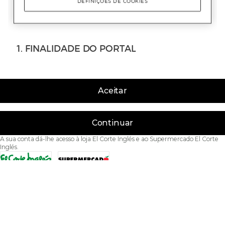
Aceitar
Continuar
A sua conta dá-lhe acesso à loja El Corte Inglés e ao Supermercado El Corte
Inglés.
Acessibilidade
Condições de Utilização
Política de privacidade
Política de cookies