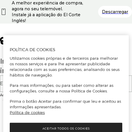
A melhor experiência de compra,
agora no seu telemóvel.
Descarregar
Instale já a aplicação do El Corte
Inglés!
POLÍTICA DE COOKIES
Utilizamos cookies próprias e de terceiros para melhorar
Insira o seu email para se registar ou
os nossos serviços e para lhe apresentar publicidade
iniciar sessão.
relacionada com as suas preferências, analisando os seus
hábitos de navegação.
E-mail
Para mais informações, ou para saber como alterar as
configurações, consulte a nossa Política de Cookies.
Ao continuar, aceitas as
Condições de utilização
do site
Prima o botão Aceitar para confirmar que leu e aceitou as
informações apresentadas.
Política de cookies
ACEITAR TODOS OS COOKIES