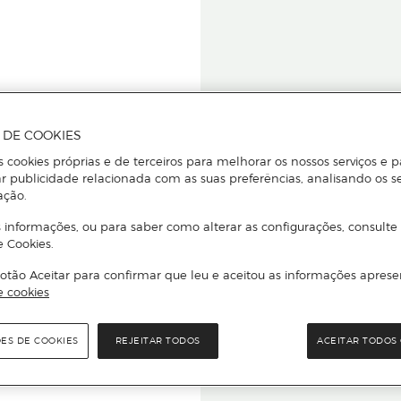
A DE COOKIES
s cookies próprias e de terceiros para melhorar os nossos serviços e p
r publicidade relacionada com as suas preferências, analisando os s
star ou
ação.
 informações, ou para saber como alterar as configurações, consulte
e Cookies.
otão Aceitar para confirmar que leu e aceitou as informações aprese
Para que
e cookies
quer que e
ÕES DE COOKIES
REJEITAR TODOS
ACEITAR TODOS 
rcado El Corte Inglés.
Leia o código Q