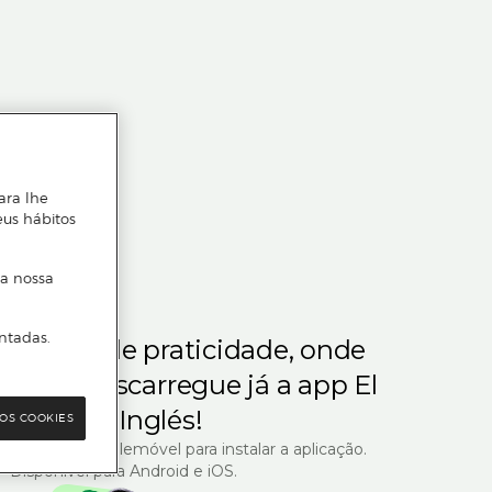
ara lhe
eus hábitos
 a nossa
ntadas.
m gosta de praticidade, onde
steja.
Descarregue já a app El
Corte Inglés!
OS COOKIES
R com o seu telemóvel para instalar a aplicação.
Disponível para Android e iOS.