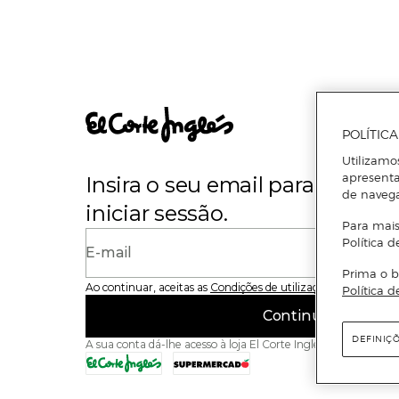
POLÍTIC
Utilizamo
apresenta
Insira o seu email para se regi
de naveg
iniciar sessão.
Para mais
Política d
E-mail
Prima o b
Ao continuar, aceitas as
Condições de utilização
do site
Política d
Continuar
DEFINIÇ
A sua conta dá-lhe acesso à loja El Corte Inglés e ao Superme