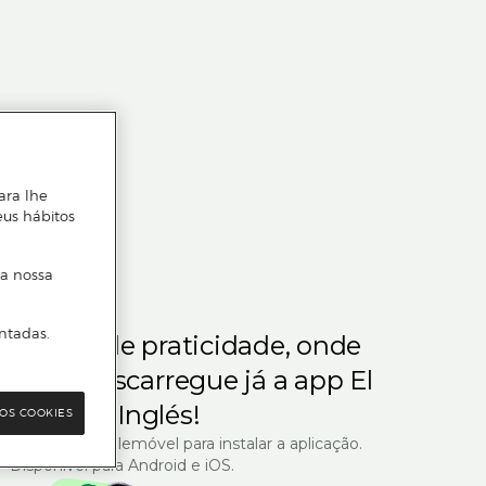
ara lhe
eus hábitos
 a nossa
ntadas.
m gosta de praticidade, onde
steja.
Descarregue já a app El
Corte Inglés!
OS COOKIES
R com o seu telemóvel para instalar a aplicação.
Disponível para Android e iOS.