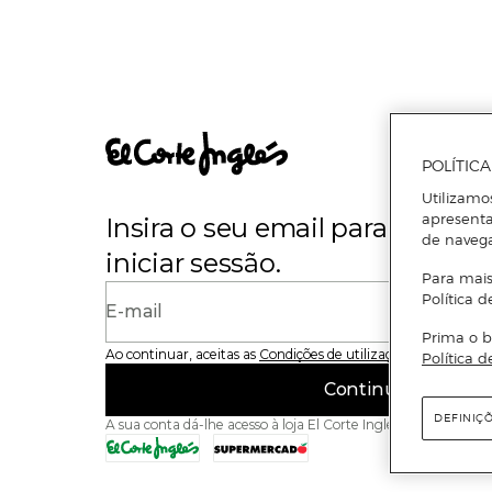
POLÍTIC
Utilizamo
apresenta
Insira o seu email para se regi
de naveg
iniciar sessão.
Para mais
Política d
E-mail
Prima o b
Ao continuar, aceitas as
Condições de utilização
do site
Política d
Continuar
DEFINIÇ
A sua conta dá-lhe acesso à loja El Corte Inglés e ao Superme