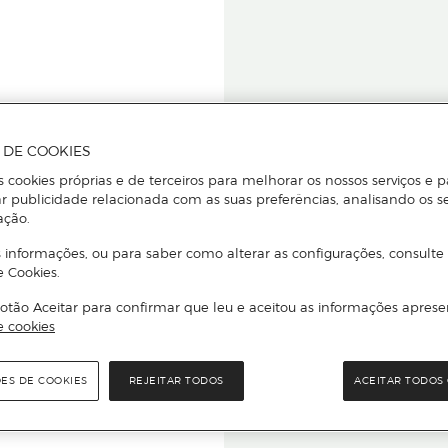
A DE COOKIES
s cookies próprias e de terceiros para melhorar os nossos serviços e p
r publicidade relacionada com as suas preferências, analisando os s
star ou
ação.
 informações, ou para saber como alterar as configurações, consulte
e Cookies.
otão Aceitar para confirmar que leu e aceitou as informações aprese
Para que
e cookies
quer que e
ÕES DE COOKIES
REJEITAR TODOS
ACEITAR TODOS 
rcado El Corte Inglés.
Leia o código Q