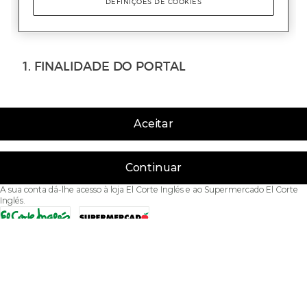
Aceitar
Continuar
A sua conta dá-lhe acesso à loja El Corte Inglés e ao Supermercado El Corte
Inglés.
Acessibilidade
Condições de Utilização
Política de privacidade
Política de cookies