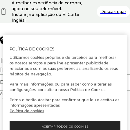
A melhor experiência de compra,
agora no seu telemóvel.
Descarregar
Instale já a aplicação do El Corte
Inglés!
POLÍTICA DE COOKIES
Utilizamos cookies próprias e de terceiros para melhorar
Insira o seu email para se registar ou
os nossos serviços e para lhe apresentar publicidade
iniciar sessão.
relacionada com as suas preferências, analisando os seus
hábitos de navegação.
E-mail
Para mais informações, ou para saber como alterar as
configurações, consulte a nossa Política de Cookies.
Ao continuar, aceitas as
Condições de utilização
do site
Prima o botão Aceitar para confirmar que leu e aceitou as
informações apresentadas.
Política de cookies
ACEITAR TODOS OS COOKIES