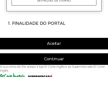
Aceitar
Continuar
A sua conta dá-lhe acesso à loja El Corte Inglés e ao Supermercado El Corte
Inglés.
Acessibilidade
Condições de Utilização
Política de privacidade
Política de cookies