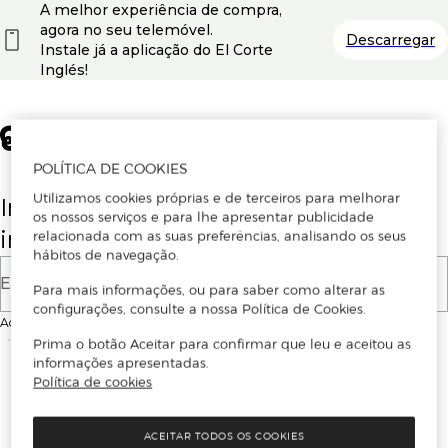
A melhor experiência de compra,
agora no seu telemóvel.
Descarregar
Instale já a aplicação do El Corte
Inglés!
POLÍTICA DE COOKIES
Utilizamos cookies próprias e de terceiros para melhorar
Insira o seu email para se registar ou
os nossos serviços e para lhe apresentar publicidade
iniciar sessão.
relacionada com as suas preferências, analisando os seus
hábitos de navegação.
E-mail
Para mais informações, ou para saber como alterar as
configurações, consulte a nossa Política de Cookies.
Ao continuar, aceitas as
Condições de utilização
do site
Prima o botão Aceitar para confirmar que leu e aceitou as
informações apresentadas.
Política de cookies
ACEITAR TODOS OS COOKIES