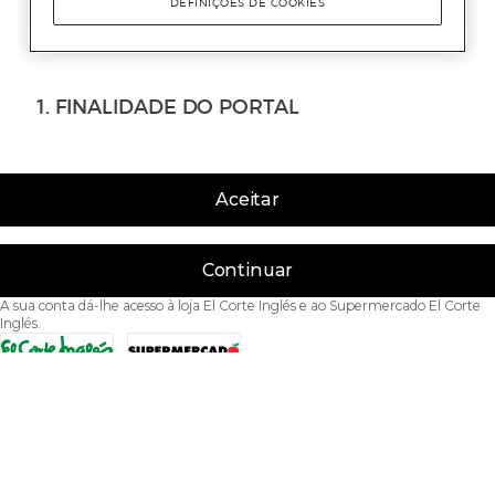
Aceitar
Continuar
A sua conta dá-lhe acesso à loja El Corte Inglés e ao Supermercado El Corte
Inglés.
Acessibilidade
Condições de Utilização
Política de privacidade
Política de cookies