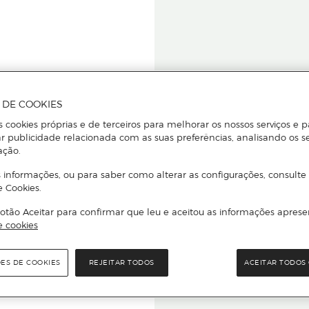
A DE COOKIES
s cookies próprias e de terceiros para melhorar os nossos serviços e p
r publicidade relacionada com as suas preferências, analisando os s
star ou
ação.
 informações, ou para saber como alterar as configurações, consulte
e Cookies.
otão Aceitar para confirmar que leu e aceitou as informações aprese
Para que
e cookies
quer que e
ÕES DE COOKIES
REJEITAR TODOS
ACEITAR TODOS 
rcado El Corte Inglés.
Leia o código Q