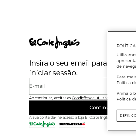
POLÍTIC
Utilizamo
apresenta
Insira o seu email para se regi
de naveg
iniciar sessão.
Para mais
Política d
E-mail
Prima o b
Ao continuar, aceitas as
Condições de utilização
do site
Política d
Continuar
DEFINIÇ
A sua conta dá-lhe acesso à loja El Corte Inglés e ao Superme