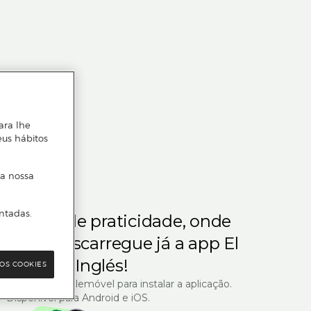
ara lhe
eus hábitos
 a nossa
ntadas.
m gosta de praticidade, onde
steja.
Descarregue já a app El
Corte Inglés!
OS COOKIES
R com o seu telemóvel para instalar a aplicação.
Disponível para Android e iOS.