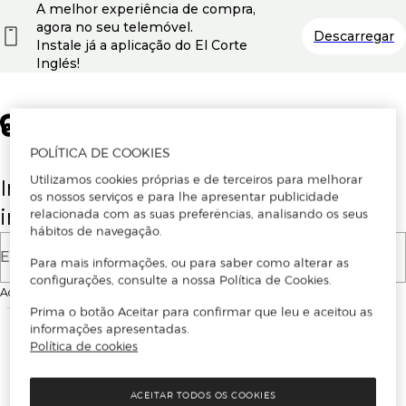
A melhor experiência de compra,
agora no seu telemóvel.
Descarregar
Instale já a aplicação do El Corte
Inglés!
POLÍTICA DE COOKIES
Utilizamos cookies próprias e de terceiros para melhorar
Insira o seu email para se registar ou
os nossos serviços e para lhe apresentar publicidade
iniciar sessão.
relacionada com as suas preferências, analisando os seus
hábitos de navegação.
E-mail
Para mais informações, ou para saber como alterar as
configurações, consulte a nossa Política de Cookies.
Ao continuar, aceitas as
Condições de utilização
do site
Prima o botão Aceitar para confirmar que leu e aceitou as
informações apresentadas.
Política de cookies
ACEITAR TODOS OS COOKIES