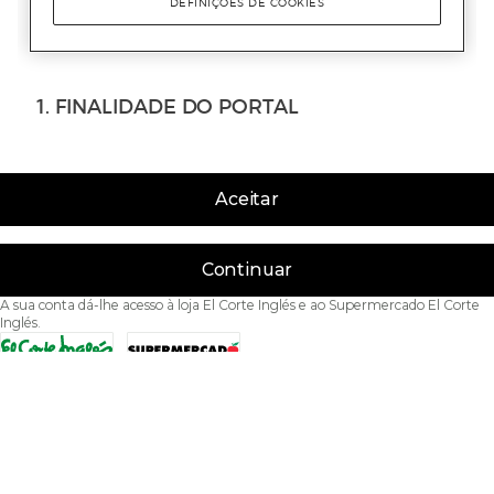
Aceitar
Continuar
A sua conta dá-lhe acesso à loja El Corte Inglés e ao Supermercado El Corte
Inglés.
Acessibilidade
Condições de Utilização
Política de privacidade
Política de cookies