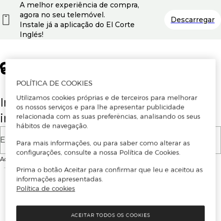
A melhor experiência de compra,
agora no seu telemóvel.
Descarregar
Instale já a aplicação do El Corte
Inglés!
POLÍTICA DE COOKIES
Utilizamos cookies próprias e de terceiros para melhorar
Insira o seu email para se registar ou
os nossos serviços e para lhe apresentar publicidade
iniciar sessão.
relacionada com as suas preferências, analisando os seus
hábitos de navegação.
E-mail
Para mais informações, ou para saber como alterar as
configurações, consulte a nossa Política de Cookies.
Ao continuar, aceitas as
Condições de utilização
do site
Prima o botão Aceitar para confirmar que leu e aceitou as
informações apresentadas.
Política de cookies
ACEITAR TODOS OS COOKIES