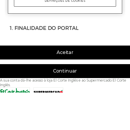
Aceitar
Continuar
A sua conta dá-lhe acesso à loja El Corte Inglés e ao Supermercado El Corte
Inglés.
Acessibilidade
Condições de Utilização
Política de privacidade
Política de cookies