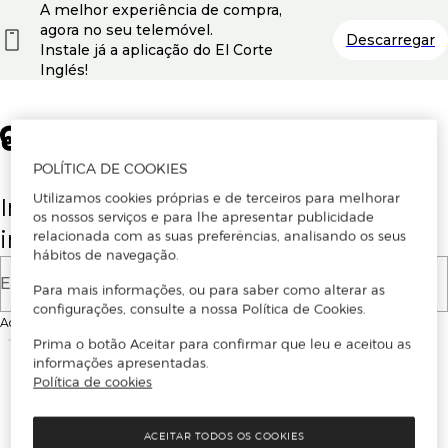
A melhor experiência de compra,
agora no seu telemóvel.
Descarregar
Instale já a aplicação do El Corte
Inglés!
POLÍTICA DE COOKIES
Utilizamos cookies próprias e de terceiros para melhorar
Insira o seu email para se registar ou
os nossos serviços e para lhe apresentar publicidade
iniciar sessão.
relacionada com as suas preferências, analisando os seus
hábitos de navegação.
E-mail
Para mais informações, ou para saber como alterar as
configurações, consulte a nossa Política de Cookies.
Ao continuar, aceitas as
Condições de utilização
do site
Prima o botão Aceitar para confirmar que leu e aceitou as
informações apresentadas.
Política de cookies
ACEITAR TODOS OS COOKIES