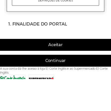
Aceitar
Continuar
A sua conta dá-lhe acesso à loja El Corte Inglés e ao Supermercado El Corte
Inglés.
Acessibilidade
Condições de Utilização
Política de privacidade
Política de cookies