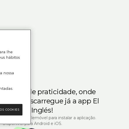
ara lhe
eus hábitos
 a nossa
ntadas.
m gosta de praticidade, onde
steja.
Descarregue já a app El
Corte Inglés!
OS COOKIES
R com o seu telemóvel para instalar a aplicação.
Disponível para Android e iOS.