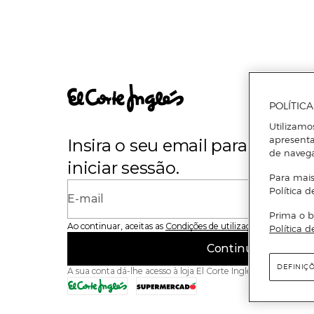
POLÍTIC
Utilizamo
apresenta
Insira o seu email para se regi
de naveg
iniciar sessão.
Para mais
Política d
E-mail
Prima o b
Ao continuar, aceitas as
Condições de utilização
do site
Política d
Continuar
DEFINIÇ
A sua conta dá-lhe acesso à loja El Corte Inglés e ao Superme