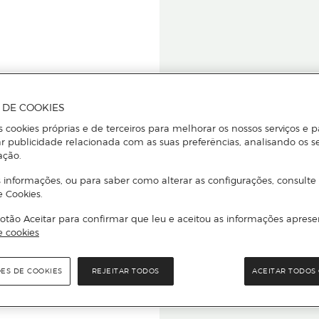
A DE COOKIES
s cookies próprias e de terceiros para melhorar os nossos serviços e p
r publicidade relacionada com as suas preferências, analisando os s
star ou
ação.
 informações, ou para saber como alterar as configurações, consulte
e Cookies.
otão Aceitar para confirmar que leu e aceitou as informações aprese
Para que
e cookies
quer que e
ÕES DE COOKIES
REJEITAR TODOS
ACEITAR TODOS 
rcado El Corte Inglés.
Leia o código Q