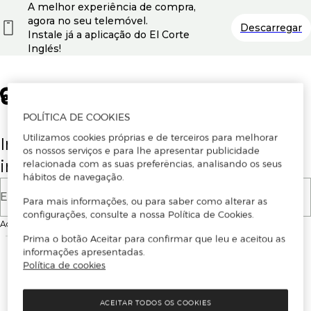
A melhor experiência de compra,
agora no seu telemóvel.
Descarregar
Instale já a aplicação do El Corte
Inglés!
POLÍTICA DE COOKIES
Utilizamos cookies próprias e de terceiros para melhorar
Insira o seu email para se registar ou
os nossos serviços e para lhe apresentar publicidade
iniciar sessão.
relacionada com as suas preferências, analisando os seus
hábitos de navegação.
E-mail
Para mais informações, ou para saber como alterar as
configurações, consulte a nossa Política de Cookies.
Ao continuar, aceitas as
Condições de utilização
do site
Prima o botão Aceitar para confirmar que leu e aceitou as
informações apresentadas.
Política de cookies
ACEITAR TODOS OS COOKIES