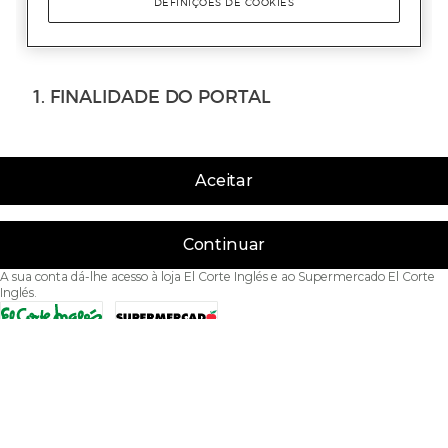
Aceitar
Continuar
A sua conta dá-lhe acesso à loja El Corte Inglés e ao Supermercado El Corte
Inglés.
Acessibilidade
Condições de Utilização
Política de privacidade
Política de cookies