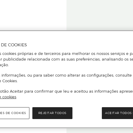
A DE COOKIES
s cookies próprias e de terceiros para melhorar os nossos serviços e p
r publicidade relacionada com as suas preferências, analisando os s
star ou
ação.
 informações, ou para saber como alterar as configurações, consulte
e Cookies.
otão Aceitar para confirmar que leu e aceitou as informações aprese
Para que
e cookies
quer que e
ÕES DE COOKIES
REJEITAR TODOS
ACEITAR TODOS 
rcado El Corte Inglés.
Leia o código Q