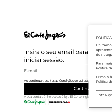
POLÍTIC
Utilizamo
apresenta
Insira o seu email para se regi
de naveg
iniciar sessão.
Para mais
Política d
E-mail
Prima o b
Ao continuar, aceitas as
Condições de utilização
do site
Política d
Continuar
DEFINIÇ
A sua conta dá-lhe acesso à loja El Corte Inglés e ao Superme