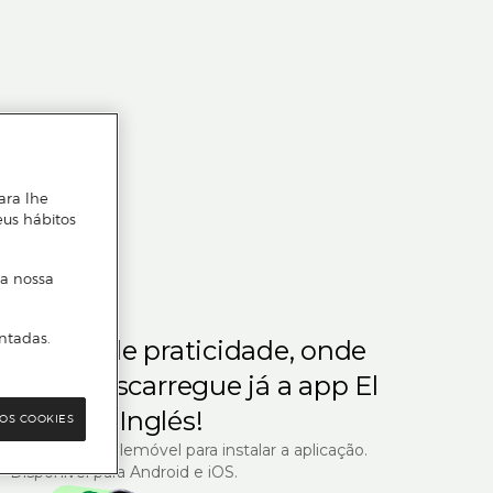
ara lhe
eus hábitos
 a nossa
ntadas.
m gosta de praticidade, onde
steja.
Descarregue já a app El
Corte Inglés!
OS COOKIES
R com o seu telemóvel para instalar a aplicação.
Disponível para Android e iOS.