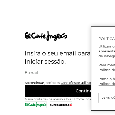
POLÍTIC
Utilizamo
apresenta
Insira o seu email para se regi
de naveg
iniciar sessão.
Para mais
Política d
E-mail
Prima o b
Ao continuar, aceitas as
Condições de utilização
do site
Política d
Continuar
DEFINIÇ
A sua conta dá-lhe acesso à loja El Corte Inglés e ao Superme