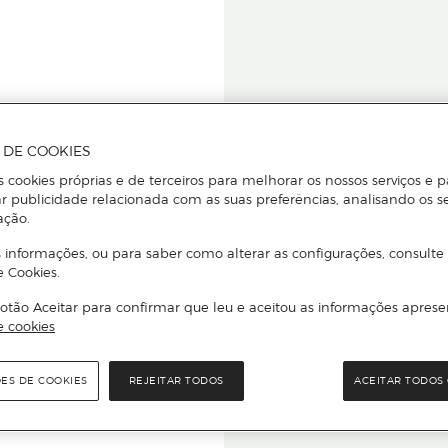
A DE COOKIES
s cookies próprias e de terceiros para melhorar os nossos serviços e p
r publicidade relacionada com as suas preferências, analisando os s
star ou
ação.
 informações, ou para saber como alterar as configurações, consulte
e Cookies.
otão Aceitar para confirmar que leu e aceitou as informações aprese
Para que
e cookies
quer que e
ÕES DE COOKIES
REJEITAR TODOS
ACEITAR TODOS 
rcado El Corte Inglés.
Leia o código Q