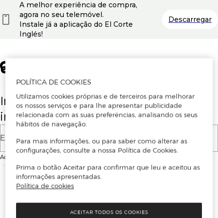
A melhor experiência de compra,
agora no seu telemóvel.
Descarregar
Instale já a aplicação do El Corte
Inglés!
POLÍTICA DE COOKIES
Utilizamos cookies próprias e de terceiros para melhorar
Insira o seu email para se registar ou
os nossos serviços e para lhe apresentar publicidade
iniciar sessão.
relacionada com as suas preferências, analisando os seus
hábitos de navegação.
E-mail
Para mais informações, ou para saber como alterar as
configurações, consulte a nossa Política de Cookies.
Ao continuar, aceitas as
Condições de utilização
do site
Prima o botão Aceitar para confirmar que leu e aceitou as
informações apresentadas.
Política de cookies
ACEITAR TODOS OS COOKIES