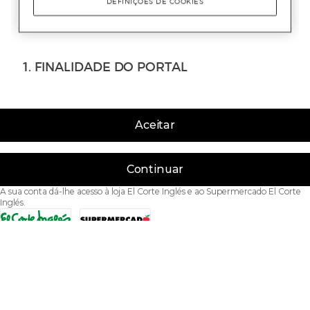
Aceitar
Continuar
A sua conta dá-lhe acesso à loja El Corte Inglés e ao Supermercado El Corte
Inglés.
Acessibilidade
Condições de Utilização
Política de privacidade
Política de cookies