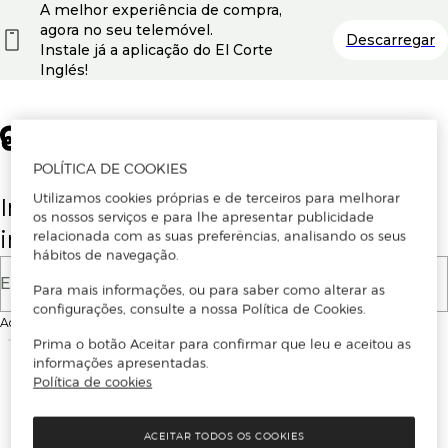
A melhor experiência de compra,
agora no seu telemóvel.
Descarregar
Instale já a aplicação do El Corte
Inglés!
POLÍTICA DE COOKIES
Utilizamos cookies próprias e de terceiros para melhorar
Insira o seu email para se registar ou
os nossos serviços e para lhe apresentar publicidade
iniciar sessão.
relacionada com as suas preferências, analisando os seus
hábitos de navegação.
E-mail
Para mais informações, ou para saber como alterar as
configurações, consulte a nossa Política de Cookies.
Ao continuar, aceitas as
Condições de utilização
do site
Prima o botão Aceitar para confirmar que leu e aceitou as
informações apresentadas.
Política de cookies
ACEITAR TODOS OS COOKIES