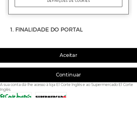
Aceitar
Continuar
A sua conta dá-lhe acesso à loja El Corte Inglés e ao Supermercado El Corte
Inglés.
Acessibilidade
Condições de Utilização
Política de privacidade
Política de cookies