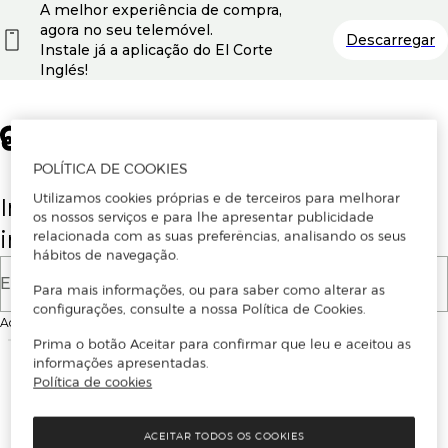
A melhor experiência de compra,
agora no seu telemóvel.
Descarregar
Instale já a aplicação do El Corte
Inglés!
POLÍTICA DE COOKIES
Utilizamos cookies próprias e de terceiros para melhorar
Insira o seu email para se registar ou
os nossos serviços e para lhe apresentar publicidade
iniciar sessão.
relacionada com as suas preferências, analisando os seus
hábitos de navegação.
E-mail
Para mais informações, ou para saber como alterar as
configurações, consulte a nossa Política de Cookies.
Ao continuar, aceitas as
Condições de utilização
do site
Prima o botão Aceitar para confirmar que leu e aceitou as
informações apresentadas.
Política de cookies
ACEITAR TODOS OS COOKIES