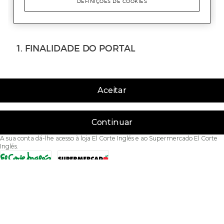
Aceitar
Continuar
A sua conta dá-lhe acesso à loja El Corte Inglés e ao Supermercado El Corte
Inglés.
Acessibilidade
Condições de Utilização
Política de privacidade
Política de cookies