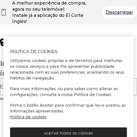
A melhor experiência de compra,
agora no seu telemóvel.
Descarregar
Instale já a aplicação do El Corte
Inglés!
POLÍTICA DE COOKIES
Utilizamos cookies próprias e de terceiros para melhorar
Insira o seu email para se registar ou
os nossos serviços e para lhe apresentar publicidade
iniciar sessão.
relacionada com as suas preferências, analisando os seus
hábitos de navegação.
E-mail
Para mais informações, ou para saber como alterar as
configurações, consulte a nossa Política de Cookies.
Ao continuar, aceitas as
Condições de utilização
do site
Prima o botão Aceitar para confirmar que leu e aceitou as
informações apresentadas.
Política de cookies
ACEITAR TODOS OS COOKIES