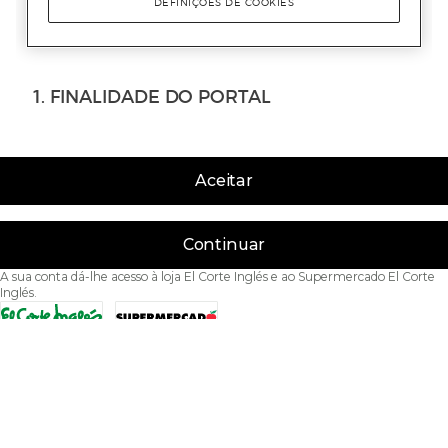
Aceitar
Continuar
A sua conta dá-lhe acesso à loja El Corte Inglés e ao Supermercado El Corte
Inglés.
Acessibilidade
Condições de Utilização
Política de privacidade
Política de cookies