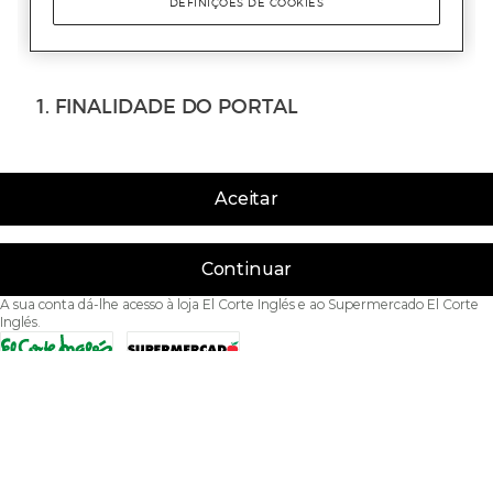
Aceitar
Continuar
A sua conta dá-lhe acesso à loja El Corte Inglés e ao Supermercado El Corte
Inglés.
Acessibilidade
Condições de Utilização
Política de privacidade
Política de cookies