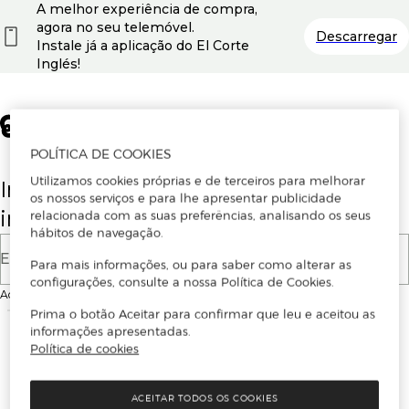
A melhor experiência de compra,
agora no seu telemóvel.
Descarregar
Instale já a aplicação do El Corte
Inglés!
POLÍTICA DE COOKIES
Utilizamos cookies próprias e de terceiros para melhorar
Insira o seu email para se registar ou
os nossos serviços e para lhe apresentar publicidade
iniciar sessão.
relacionada com as suas preferências, analisando os seus
hábitos de navegação.
E-mail
Para mais informações, ou para saber como alterar as
configurações, consulte a nossa Política de Cookies.
Ao continuar, aceitas as
Condições de utilização
do site
Prima o botão Aceitar para confirmar que leu e aceitou as
informações apresentadas.
Política de cookies
ACEITAR TODOS OS COOKIES